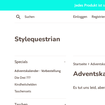
Direkt
Jedes Produkt ist 
zum
Inhalt
Suchen
Einloggen
Registrie
Stylequestrian
Specials
-
›
Startseite
Adventska
Adventskalender - Vorbestellung
Adventska
Die Drei ???
Kindheitshelden
Es tut uns leid, abe
Taschensets
Taschen
+