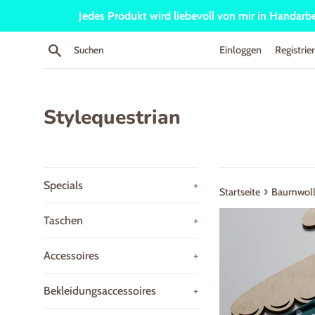
Direkt
Jedes Produkt wird liebevoll von mir in Handarbei
zum
Inhalt
Suchen
Einloggen
Registrie
Stylequestrian
Specials
+
›
Startseite
Baumwolle
Taschen
+
Accessoires
+
Bekleidungsaccessoires
+