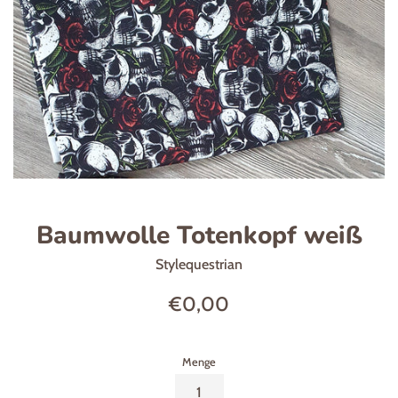
Baumwolle Totenkopf weiß
Stylequestrian
Normaler
€0,00
Preis
Menge