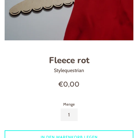
Fleece rot
Stylequestrian
Normaler
€0,00
Preis
Menge
IN DEN WARENKORB LEGEN