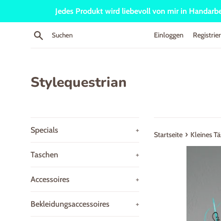
Direkt
Jedes Produkt wird liebevoll von mir in Handarbei
zum
Inhalt
Suchen
Einloggen
Registrie
Stylequestrian
Specials
+
›
Startseite
Kleines T
Taschen
+
Accessoires
+
Bekleidungsaccessoires
+