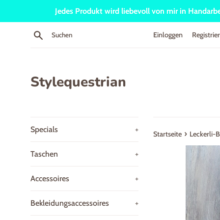
Direkt
Jedes Produkt wird liebevoll von mir in Handarbei
zum
Inhalt
Suchen
Einloggen
Registrie
Stylequestrian
Specials
+
›
Startseite
Leckerli-B
Taschen
+
Accessoires
+
Bekleidungsaccessoires
+