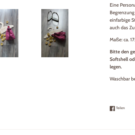
Eine Persona
Begrenzung 
einfarbige S
auch das Zus
Maße: ca. 1
Bitte den g
Softshell o
legen.
Waschbar be
Auf Fac
Teilen