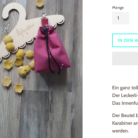
Menge
IN DEN 
Ein ganz tol
Der Leckerli
Das Innenfut
Der Beutel b
Karabiner am
werden.