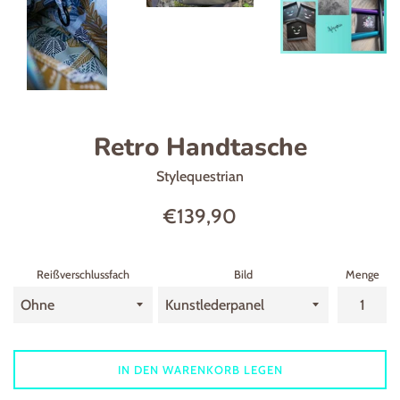
Retro Handtasche
Stylequestrian
Normaler
€139,90
Preis
Reißverschlussfach
Bild
Menge
IN DEN WARENKORB LEGEN