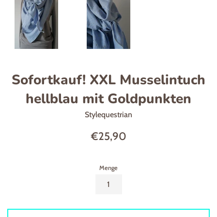
Sofortkauf! XXL Musselintuch
hellblau mit Goldpunkten
Stylequestrian
Normaler
€25,90
Preis
Menge