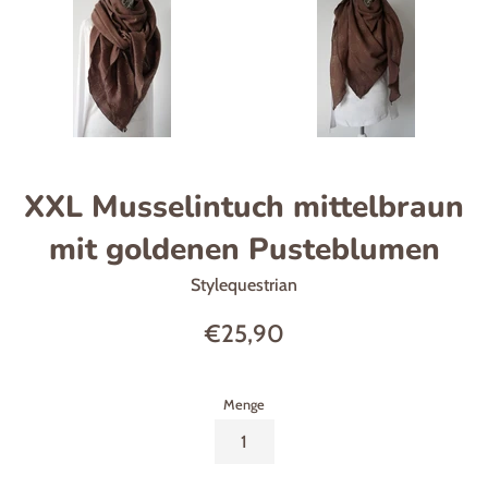
XXL Musselintuch mittelbraun
mit goldenen Pusteblumen
Stylequestrian
Normaler
€25,90
Preis
Menge